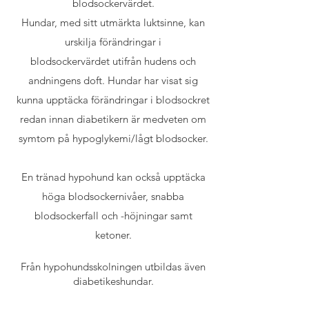
blodsockervärdet.
Hundar, med sitt utmärkta luktsinne, kan
urskilja förändringar i
blodsockervärdet
utifrån hudens och
andningens doft. Hundar har visat sig
kunna upptäcka förändringar i blodsockret
redan innan diabetikern är medveten om
symtom på hypoglykemi/lågt blodsocker.
En tränad hypohund kan också upptäcka
höga blodsockernivåer, snabba
blodsockerfall och -höjningar samt
ketoner.
Från hypohundsskolningen utbildas även
diabetikeshundar.