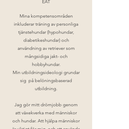
EAT
Mina kompetensområden
inkluderar träning av personliga
tjänstehundar (hypohundar,
diabetikeshundar) och
användning av retriever som
mångsidiga jakt- och
hobbyhundar.
Min utbildningsideologi grundar
sig på belöningsbaserad
utbildning.
Jag gör mitt drömjobb genom
att växekverka med människor
och hundar. Att hjälpa människor
är viktigt för mig, och att använda