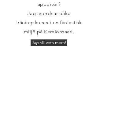
apportör?
Jag anordnar olika
träningskurser i en fantastisk
miljö på Kemiönsaari.
Jag vill veta mera!
KONTAKTA OSS
Scent Alert Dogs
2619852-9
Sanduddintie 17
25730 Mjosund