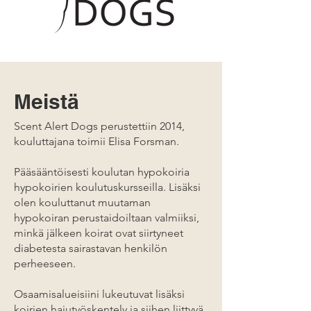
Meistä
Scent Alert Dogs perustettiin 2014,
kouluttajana toimii Elisa Forsman.
Pääsääntöisesti koulutan hypokoiria
hypokoirien koulutuskursseilla. Lisäksi
olen kouluttanut muutaman
hypokoiran perustaidoiltaan valmiiksi,
minkä jälkeen koirat ovat siirtyneet
diabetesta sairastavan henkilön
perheeseen.
Osaamisalueisiini lukeutuvat lisäksi
koirien hajutyöskentely ja siihen liittyvä