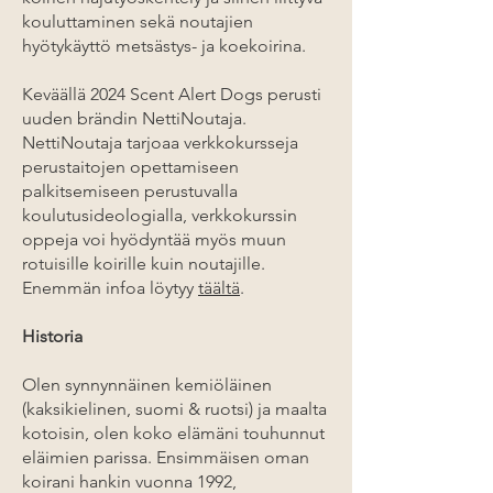
kouluttaminen sekä noutajien
hyötykäyttö metsästys- ja koekoirina.
Keväällä 2024 Scent Alert Dogs perusti
uuden brändin NettiNoutaja.
NettiNoutaja tarjoaa verkkokursseja
perustaitojen opettamiseen
palkitsemiseen perustuvalla
koulutusideologialla, verkkokurssin
oppeja voi hyödyntää myös muun
rotuisille koirille kuin noutajille.
Enemmän infoa löytyy
täältä
.
Historia
Olen synnynnäinen kemiöläinen
(kaksikielinen, suomi & ruotsi) ja maalta
kotoisin, olen koko elämäni touhunnut
eläimien parissa. Ensimmäisen oman
koirani hankin vuonna 1992,