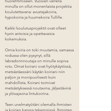
huolehtimiseen. Vuosien varrella
minulla on ollut monenlaista projektia
koulutettavana: avustajakoiria,
hypokoiria ja huumekoira Tullille.
Kaikki koulutusprojektit ovat olleet
hyvin antoisia ja opettavaisia
kokemuksia.
Omia koiria on toki muutamia, samassa
rodussa olen pysynyt, sillä
labradorinnoutaja on minulle sopiva
rotu. Omat koirani ovat hyötykäytössä,
metsästäessäni käytän koiriani niin
paljon ja monipuolisesti kuin
mahdollista. Koirani toimivat
metsästyksessä noutavina, jäljestävinä
ja ylösajavina lintukoirina.
Teen unelmatyötäni olemalla ihmisten
ja koirien kanssa tekemisissä. Ihmisten