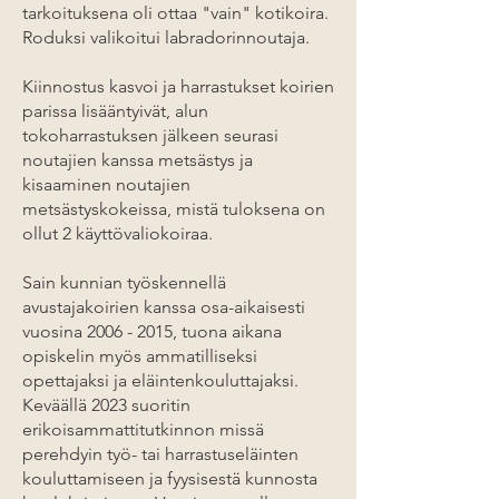
tarkoituksena oli ottaa "vain" kotikoira.
Roduksi valikoitui labradorinnoutaja.
Kiinnostus kasvoi ja harrastukset koirien
parissa lisääntyivät, alun
tokoharrastuksen jälkeen seurasi
noutajien kanssa metsästys ja
kisaaminen noutajien
metsästyskokeissa, mistä tuloksena on
ollut 2 käyttövaliokoiraa.
Sain kunnian työskennellä
avustajakoirien kanssa osa-aikaisesti
vuosina
2006 - 2015
, tuona aikana
opiskelin myös ammatilliseksi
opettajaksi ja eläintenkouluttajaksi.
Keväällä 2023 suoritin
erikoisammattitutkinnon missä
perehdyin työ- tai harrastuseläinten
kouluttamiseen ja fyysisestä kunnosta