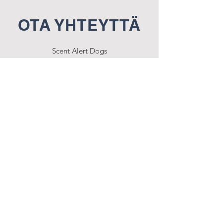
OTA YHTEYTTÄ
Scent Alert Dogs
2619852-9
Sanduddintie 17
25730 Mjösund
elisaf@scentalertdogs.fi
040 722 6414
Tietosuojaseloste
Scent Alert Dogs SOME: